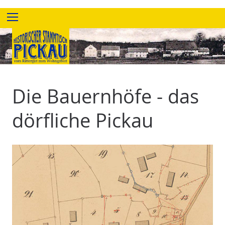
Z
Menu
u
m
I
n
h
a
Die Bauernhöfe - das
l
t
dörfliche Pickau
e
s
p
r
i
n
g
e
n