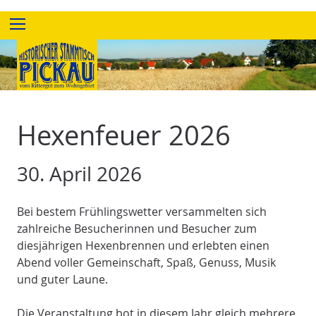
Z
Menu
u
m
I
n
h
a
Hexenfeuer 2026
l
t
30. April 2026
e
s
p
Bei bestem Frühlingswetter versammelten sich
r
zahlreiche Besucherinnen und Besucher zum
i
diesjährigen Hexenbrennen und erlebten einen
n
Abend voller Gemeinschaft, Spaß, Genuss, Musik
g
und guter Laune.
e
n
Die Veranstaltung bot in diesem Jahr gleich mehrere