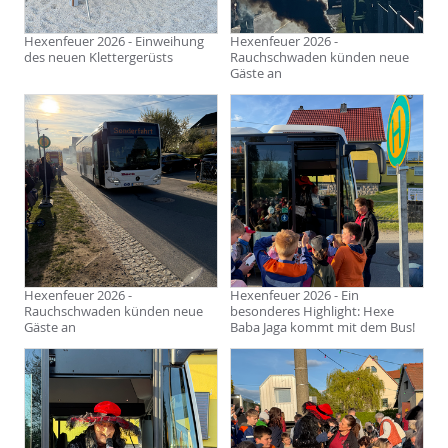
Hexenfeuer 2026 - Einweihung
Hexenfeuer 2026 -
des neuen Klettergerüsts
Rauchschwaden künden neue
Gäste an
Hexenfeuer 2026 -
Hexenfeuer 2026 - Ein
Rauchschwaden künden neue
besonderes Highlight: Hexe
Gäste an
Baba Jaga kommt mit dem Bus!