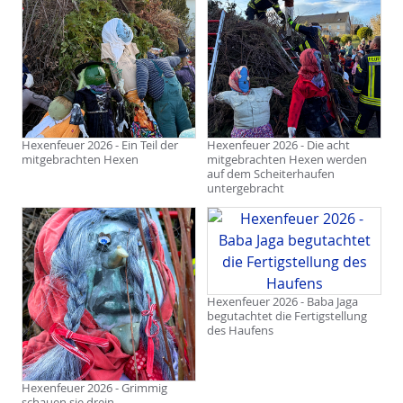
Hexenfeuer 2026 - Ein Teil der
Hexenfeuer 2026 - Die acht
mitgebrachten Hexen
mitgebrachten Hexen werden
auf dem Scheiterhaufen
untergebracht
Hexenfeuer 2026 - Baba Jaga
begutachtet die Fertigstellung
des Haufens
Hexenfeuer 2026 - Grimmig
schauen sie drein