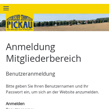
Z
Menu
u
m
I
n
h
a
Anmeldung
l
t
Mitgliederbereich
e
s
p
Benutzeranmeldung
r
i
Bitte geben Sie Ihren Benutzernamen und Ihr
n
Passwort ein, um sich an der Website anzumelden.
g
e
Anmelden
n